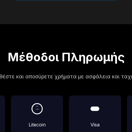
Μέθοδοι Πληρωμής
θέστε και αποσύρετε χρήματα με ασφάλεια και ταχ
LITE
VISA
COIN
Litecoin
Visa