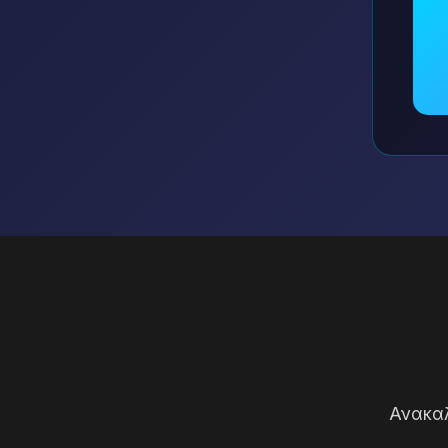
Ανακαλ