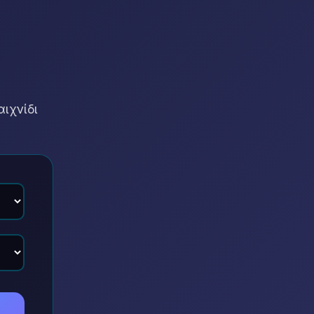
ιχνίδι