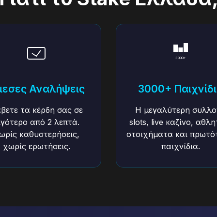
3000+
μεσες Αναλήψεις
3000+ Παιχνίδ
βετε τα κέρδη σας σε
Η μεγαλύτερη συλλο
ιγότερο από 2 λεπτά.
slots, live καζίνο, αθλ
ωρίς καθυστερήσεις,
στοιχήματα και πρωτό
χωρίς ερωτήσεις.
παιχνίδια.